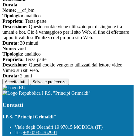
Durata
Nome:
__cf_bm
Tipologia:
analitico
Proprieta:
Terza-parte
Descrizione:
Questo cookie viene utilizzato per distinguere tra
umani e bot. Ciò è vantaggioso per il sito Web, al fine di effettuare
rapporti validi sull'utilizzo del proprio sito Web.
Durata:
30 minuti
Nome:
vuid
Tipologia:
analitico
Proprieta:
Terza-parte
Descrizione:
Questi cookie vengono utilizzati dal lettore video
Vimeo sui siti web.
Durata:
2 anni
Accetta tutti
Salva le preferenze
I.P.S. "Principi Grimaldi"
Contatti
I.P.S. "Principi Grimaldi"
Viale degli Oleandri 19 97015 MODICA (IT)
Tel:
+39 0932.762991