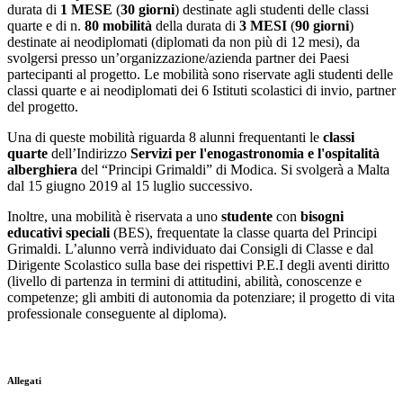
durata di
1 MESE
(
30 giorni
) destinate agli studenti delle classi
quarte e di n.
80 mobilità
della durata di
3 MESI
(
90 giorni
)
destinate ai neodiplomati (diplomati da non più di 12 mesi), da
svolgersi presso un’organizzazione/azienda partner dei Paesi
partecipanti al progetto. Le mobilità sono riservate agli studenti delle
classi quarte e ai neodiplomati dei 6 Istituti scolastici di invio, partner
del progetto.
Una di queste mobilità riguarda 8 alunni frequentanti le
classi
quarte
dell’Indirizzo
Servizi per l'enogastronomia e l'ospitalità
alberghiera
del “Principi Grimaldi” di Modica. Si svolgerà a Malta
dal 15 giugno 2019 al 15 luglio successivo.
Inoltre, una mobilità è riservata a uno
studente
con
bisogni
educativi speciali
(BES), frequentate la classe quarta del Principi
Grimaldi. L’alunno verrà individuato dai Consigli di Classe e dal
Dirigente Scolastico sulla base dei rispettivi P.E.I degli aventi diritto
(livello di partenza in termini di attitudini, abilità, conoscenze e
competenze; gli ambiti di autonomia da potenziare; il progetto di vita
professionale conseguente al diploma).
Allegati