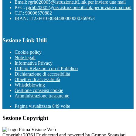
Email:
rgrh020005@istruzione.it
Link per inviare una mail
PEC:
rgrh020005@pec.istruzione.it
Link per inviare una mail
C.F.: 90006570882
IBAN: IT23F0103084480000000369953
Sezione Link Utili
Cookie policy
Note legali
Informativa Privacy
Ufficio Relazioni con il Pubblico
Dichiarazione di accessibilità
Obiettivi di accessibilità
Whistleblowing
Gestione consensi cookie
Amministrazione trasparente
Pagina visualizzata
849
volte
Sezione Copyright
Copyright 2026 | Engineered and powered by Gruppo Spaggiari