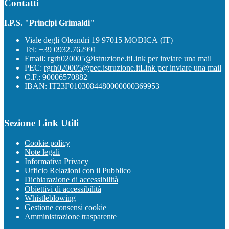
Contatti
I.P.S. "Principi Grimaldi"
Viale degli Oleandri 19 97015 MODICA (IT)
Tel:
+39 0932.762991
Email:
rgrh020005@istruzione.it
Link per inviare una mail
PEC:
rgrh020005@pec.istruzione.it
Link per inviare una mail
C.F.: 90006570882
IBAN: IT23F0103084480000000369953
Sezione Link Utili
Cookie policy
Note legali
Informativa Privacy
Ufficio Relazioni con il Pubblico
Dichiarazione di accessibilità
Obiettivi di accessibilità
Whistleblowing
Gestione consensi cookie
Amministrazione trasparente