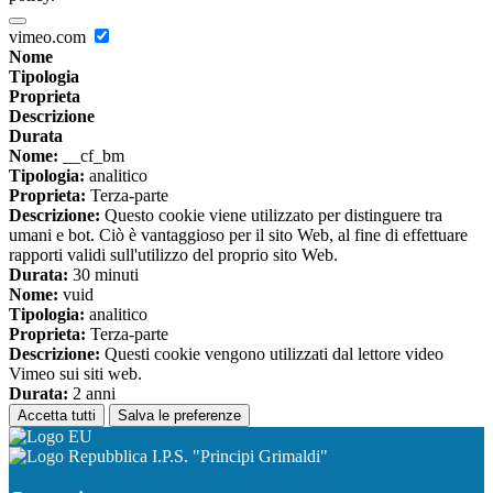
vimeo.com
Nome
Tipologia
Proprieta
Descrizione
Durata
Nome:
__cf_bm
Tipologia:
analitico
Proprieta:
Terza-parte
Descrizione:
Questo cookie viene utilizzato per distinguere tra
umani e bot. Ciò è vantaggioso per il sito Web, al fine di effettuare
rapporti validi sull'utilizzo del proprio sito Web.
Durata:
30 minuti
Nome:
vuid
Tipologia:
analitico
Proprieta:
Terza-parte
Descrizione:
Questi cookie vengono utilizzati dal lettore video
Vimeo sui siti web.
Durata:
2 anni
Accetta tutti
Salva le preferenze
I.P.S. "Principi Grimaldi"