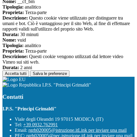
Nome:
__cf_bm
Tipologia:
analitico
Proprieta:
Terza-parte
Descrizione:
Questo cookie viene utilizzato per distinguere tra
umani e bot. Ciò è vantaggioso per il sito Web, al fine di effettuare
rapporti validi sull'utilizzo del proprio sito Web.
Durata:
30 minuti
Nome:
vuid
Tipologia:
analitico
Proprieta:
Terza-parte
Descrizione:
Questi cookie vengono utilizzati dal lettore video
Vimeo sui siti web.
Durata:
2 anni
Accetta tutti
Salva le preferenze
I.P.S. "Principi Grimaldi"
Contatti
I.P.S. "Principi Grimaldi"
Viale degli Oleandri 19 97015 MODICA (IT)
Tel:
+39 0932.762991
Email:
rgrh020005@istruzione.it
Link per inviare una mail
PEC:
rgrh020005@pec.istruzione.it
Link per inviare una mail