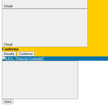
Chiudi
Chiudi
Conferma
Annulla
Conferma
close