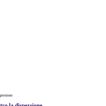
spersione
ro la dispersione