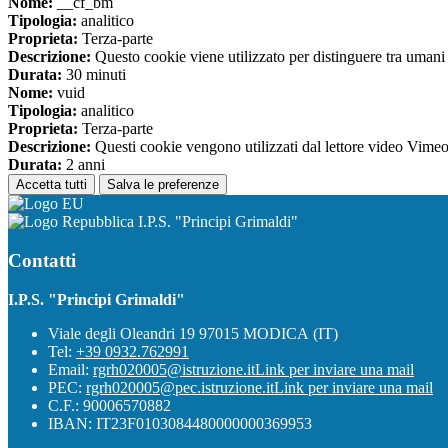
Nome:
__cf_bm
Tipologia:
analitico
Proprieta:
Terza-parte
Descrizione:
Questo cookie viene utilizzato per distinguere tra umani e 
Durata:
30 minuti
Nome:
vuid
Tipologia:
analitico
Proprieta:
Terza-parte
Descrizione:
Questi cookie vengono utilizzati dal lettore video Vimeo 
Durata:
2 anni
Accetta tutti
Salva le preferenze
I.P.S. "Principi Grimaldi"
Contatti
I.P.S. "Principi Grimaldi"
Viale degli Oleandri 19 97015 MODICA (IT)
Tel:
+39 0932.762991
Email:
rgrh020005@istruzione.it
Link per inviare una mail
PEC:
rgrh020005@pec.istruzione.it
Link per inviare una mail
C.F.: 90006570882
IBAN: IT23F0103084480000000369953