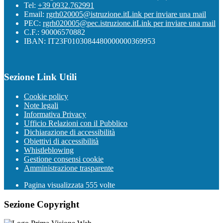
Tel:
+39 0932.762991
Email:
rgrh020005@istruzione.it
Link per inviare una mail
PEC:
rgrh020005@pec.istruzione.it
Link per inviare una mail
C.F.: 90006570882
IBAN: IT23F0103084480000000369953
Sezione Link Utili
Cookie policy
Note legali
Informativa Privacy
Ufficio Relazioni con il Pubblico
Dichiarazione di accessibilità
Obiettivi di accessibilità
Whistleblowing
Gestione consensi cookie
Amministrazione trasparente
Pagina visualizzata
555
volte
Sezione Copyright