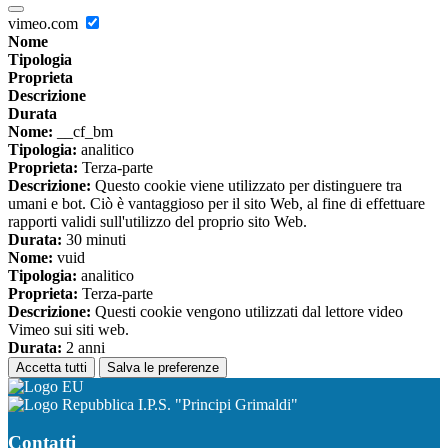
vimeo.com
Nome
Tipologia
Proprieta
Descrizione
Durata
Nome:
__cf_bm
Tipologia:
analitico
Proprieta:
Terza-parte
Descrizione:
Questo cookie viene utilizzato per distinguere tra
umani e bot. Ciò è vantaggioso per il sito Web, al fine di effettuare
rapporti validi sull'utilizzo del proprio sito Web.
Durata:
30 minuti
Nome:
vuid
Tipologia:
analitico
Proprieta:
Terza-parte
Descrizione:
Questi cookie vengono utilizzati dal lettore video
Vimeo sui siti web.
Durata:
2 anni
Accetta tutti
Salva le preferenze
I.P.S. "Principi Grimaldi"
Contatti