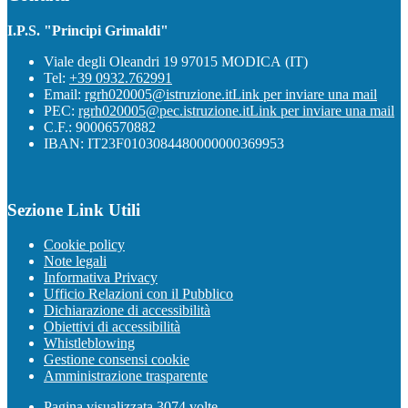
I.P.S. "Principi Grimaldi"
Viale degli Oleandri 19 97015 MODICA (IT)
Tel:
+39 0932.762991
Email:
rgrh020005@istruzione.it
Link per inviare una mail
PEC:
rgrh020005@pec.istruzione.it
Link per inviare una mail
C.F.: 90006570882
IBAN: IT23F0103084480000000369953
Sezione Link Utili
Cookie policy
Note legali
Informativa Privacy
Ufficio Relazioni con il Pubblico
Dichiarazione di accessibilità
Obiettivi di accessibilità
Whistleblowing
Gestione consensi cookie
Amministrazione trasparente
Pagina visualizzata
3074
volte