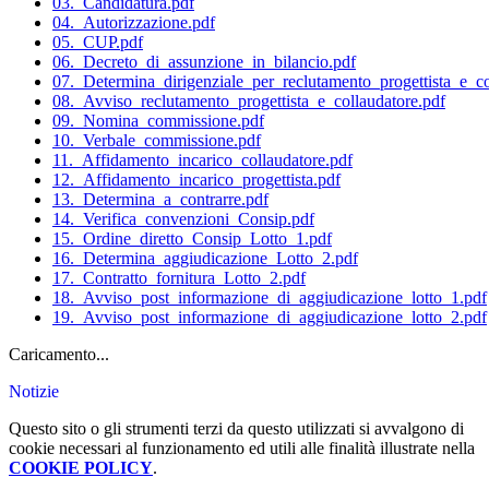
03._Candidatura.pdf
04._Autorizzazione.pdf
05._CUP.pdf
06._Decreto_di_assunzione_in_bilancio.pdf
07._Determina_dirigenziale_per_reclutamento_progettista_e_co
08._Avviso_reclutamento_progettista_e_collaudatore.pdf
09._Nomina_commissione.pdf
10._Verbale_commissione.pdf
11._Affidamento_incarico_collaudatore.pdf
12._Affidamento_incarico_progettista.pdf
13._Determina_a_contrarre.pdf
14._Verifica_convenzioni_Consip.pdf
15._Ordine_diretto_Consip_Lotto_1.pdf
16._Determina_aggiudicazione_Lotto_2.pdf
17._Contratto_fornitura_Lotto_2.pdf
18._Avviso_post_informazione_di_aggiudicazione_lotto_1.pdf
19._Avviso_post_informazione_di_aggiudicazione_lotto_2.pdf
Caricamento...
Notizie
Questo sito o gli strumenti terzi da questo utilizzati si avvalgono di
cookie necessari al funzionamento ed utili alle finalità illustrate nella
COOKIE POLICY
.