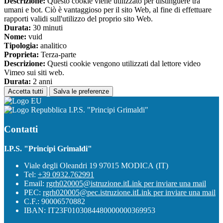
Descrizione:
Questo cookie viene utilizzato per distinguere tra
umani e bot. Ciò è vantaggioso per il sito Web, al fine di effettuare
rapporti validi sull'utilizzo del proprio sito Web.
Durata:
30 minuti
Nome:
vuid
Tipologia:
analitico
Proprieta:
Terza-parte
Descrizione:
Questi cookie vengono utilizzati dal lettore video
Vimeo sui siti web.
Durata:
2 anni
Accetta tutti
Salva le preferenze
I.P.S. "Principi Grimaldi"
Contatti
I.P.S. "Principi Grimaldi"
Viale degli Oleandri 19 97015 MODICA (IT)
Tel:
+39 0932.762991
Email:
rgrh020005@istruzione.it
Link per inviare una mail
PEC:
rgrh020005@pec.istruzione.it
Link per inviare una mail
C.F.: 90006570882
IBAN: IT23F0103084480000000369953