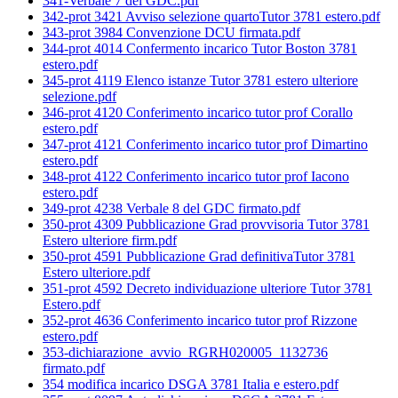
341-Verbale 7 del GDC.pdf
342-prot 3421 Avviso selezione quartoTutor 3781 estero.pdf
343-prot 3984 Convenzione DCU firmata.pdf
344-prot 4014 Confermento incarico Tutor Boston 3781
estero.pdf
345-prot 4119 Elenco istanze Tutor 3781 estero ulteriore
selezione.pdf
346-prot 4120 Conferimento incarico tutor prof Corallo
estero.pdf
347-prot 4121 Conferimento incarico tutor prof Dimartino
estero.pdf
348-prot 4122 Conferimento incarico tutor prof Iacono
estero.pdf
349-prot 4238 Verbale 8 del GDC firmato.pdf
350-prot 4309 Pubblicazione Grad provvisoria Tutor 3781
Estero ulteriore firm.pdf
350-prot 4591 Pubblicazione Grad definitivaTutor 3781
Estero ulteriore.pdf
351-prot 4592 Decreto individuazione ulteriore Tutor 3781
Estero.pdf
352-prot 4636 Conferimento incarico tutor prof Rizzone
estero.pdf
353-dichiarazione_avvio_RGRH020005_1132736
firmato.pdf
354 modifica incarico DSGA 3781 Italia e estero.pdf