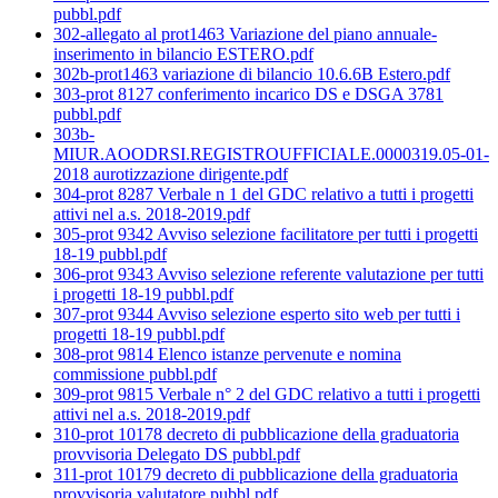
pubbl.pdf
302-allegato al prot1463 Variazione del piano annuale-
inserimento in bilancio ESTERO.pdf
302b-prot1463 variazione di bilancio 10.6.6B Estero.pdf
303-prot 8127 conferimento incarico DS e DSGA 3781
pubbl.pdf
303b-
MIUR.AOODRSI.REGISTROUFFICIALE.0000319.05-01-
2018 aurotizzazione dirigente.pdf
304-prot 8287 Verbale n 1 del GDC relativo a tutti i progetti
attivi nel a.s. 2018-2019.pdf
305-prot 9342 Avviso selezione facilitatore per tutti i progetti
18-19 pubbl.pdf
306-prot 9343 Avviso selezione referente valutazione per tutti
i progetti 18-19 pubbl.pdf
307-prot 9344 Avviso selezione esperto sito web per tutti i
progetti 18-19 pubbl.pdf
308-prot 9814 Elenco istanze pervenute e nomina
commissione pubbl.pdf
309-prot 9815 Verbale n° 2 del GDC relativo a tutti i progetti
attivi nel a.s. 2018-2019.pdf
310-prot 10178 decreto di pubblicazione della graduatoria
provvisoria Delegato DS pubbl.pdf
311-prot 10179 decreto di pubblicazione della graduatoria
provvisoria valutatore pubbl.pdf