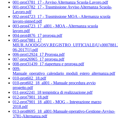
001-prot3781_17 - Avviso Alternanza Scuola-Lavoro.pdf
001-prot3782_17 - Trasmissione Avviso Alternanza Scuola-
Lavoro.pdf
002-prot4723_17 - Trasmissione MOA - Alternanza scuola
lavoro-signed.pdf
003-prot4723_17_all01 - MOA - Alternanza scuola
lavoro.pdf
004-prot4876_17 proroga.pdf
005-prot7881_17
MIUR.AOODGOSV.REGISTRO_UFFICIALE(U).0007881.
06-2017[1].pdf
006-prot12924_17 Proroga.pdf
007-prot26965_17 proroga.pdf
008-prot31439_17 riapertura e proroga.pdf
009-
Manuale_operativo_calendario_moduli_estero_alternanza.pdf
010-prot602_18.pdf
010-prot602_18_all01 - Manuale procedura avvio
progetto.pdf
011-prot2241_18 tempistica di realizzazione.pdf
012-prot7901_18.pdf
012-prot7901_18_all01 - MOG – Integrazione marzo
2018.pdf
013-prot8695_18_all01-Manuale-operativo-Gestione-Avviso-
3781-Alternanza.pdf