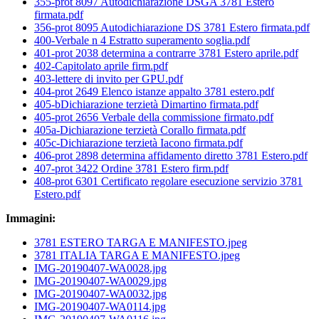
355-prot 8097 Autodichiarazione DSGA 3781 Estero
firmata.pdf
356-prot 8095 Autodichiarazione DS 3781 Estero firmata.pdf
400-Verbale n 4 Estratto superamento soglia.pdf
401-prot 2038 determina a contrarre 3781 Estero aprile.pdf
402-Capitolato aprile firm.pdf
403-lettere di invito per GPU.pdf
404-prot 2649 Elenco istanze appalto 3781 estero.pdf
405-bDichiarazione terzietà Dimartino firmata.pdf
405-prot 2656 Verbale della commissione firmato.pdf
405a-Dichiarazione terzietà Corallo firmata.pdf
405c-Dichiarazione terzietà Iacono firmata.pdf
406-prot 2898 determina affidamento diretto 3781 Estero.pdf
407-prot 3422 Ordine 3781 Estero firm.pdf
408-prot 6301 Certificato regolare esecuzione servizio 3781
Estero.pdf
Immagini:
3781 ESTERO TARGA E MANIFESTO.jpeg
3781 ITALIA TARGA E MANIFESTO.jpeg
IMG-20190407-WA0028.jpg
IMG-20190407-WA0029.jpg
IMG-20190407-WA0032.jpg
IMG-20190407-WA0114.jpg