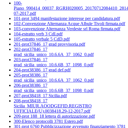
100-
Piano_990414_00037_RGRH020005_20170712084410_2814
07-2017.pdf
101-prot 3494 manifestazione interesse per candidatura.pdf
102-Convenzione Alternanza Acque Albule Tivoli firmata.pdf
103-convenzione Alternanza Verdeste srl Roma firmata.pdf
104-estratto verb 3 CdI.pdf
105-estratto verbale 5 CdD.pdf
201-prot37846_17 grad provvisoria.pdf
202-prot37846_17
grad_sicilia_unico_10.6.6A_37_1062_0.pdf
203-prot37846_17
grad_sicilia_unico_10.6.6B_37_1098_0.pdf
204-prot38386_17 grad def.pdf
205-prot38386_17
grad_sicilia_unico_10.6.6A_37_1062_0.pdf
206-prot38386_17
grad_sicilia_unico_10.6.6B_37_1098_0.pdf
207-prot38418_17 Sicilia.pdf
208-prot38418_17
Sicilia_MIUR.AOODGEFID.REGISTRO
UFFICIALE(U).0038418.29-12-2017.pdf
209-prot 188_18 lettera di autorizzazione.pdf
300-Elenco protocolli 3781 Estero.pdf
301-prot 6760 Pubblicizzazione avvenuto finanziamento 3781