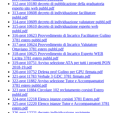
312-prot 10180 decreto di pubblicazione della graduatoria
esperto sito web pubbl.pdf
313-prot 10608 decreto di individuazione facilitatore
pubbl.pdf
314-prot 10609 decreto di individuazione valutatore pubbl.pdf
315-prot 10610 decreto di individuazione esperto web
pubbl.pdf
316-prot 10623 Provvedimento di Incarico Facilitatore Gulino
3781 estero pubbl.pdf
317-prot 10624 Provvedimento di Incarico Valutatore
Ottaviano 3781 estero pubbl.pdf
318-prot 10625 Provvedimento di Incarico Esperto WEB
Licitra 3781 estero pubbl.pdf
319-prot 10751 Avviso selezione ATA per tutti i progetti PON
2018-19.pdf
320-prot 10752 Delega prof Gulino per GPU firmata.pdf
321-prot 11783 Verbale 3 GDC 3781 firmato.pdf
322-prot 11882 Avviso selezione Tutor e Accompagnatori
3781 estero pubbl.pdf
323 prot 11884 Circolare 102 reclutamento corsisti Estero
pubbl.pdf
324-prot 12218 Elenco istanze corsisti 3781 Estero.pdf
325-prot 12220 Elenco istanze Tutor e Accompagnatori 3781
estero.pdf
326-prot 12221 decreto individuazione assistente