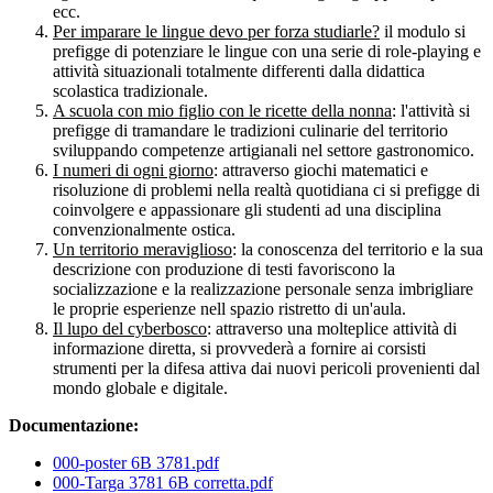
ecc.
Per imparare le lingue devo per forza studiarle?
il modulo si
prefigge di potenziare le lingue con una serie di role-playing e
attività situazionali totalmente differenti dalla didattica
scolastica tradizionale.
A scuola con mio figlio con le ricette della nonna
: l'attività si
prefigge di tramandare le tradizioni culinarie del territorio
sviluppando competenze artigianali nel settore gastronomico.
I numeri di ogni giorno
: attraverso giochi matematici e
risoluzione di problemi nella realtà quotidiana ci si prefigge di
coinvolgere e appassionare gli studenti ad una disciplina
convenzionalmente ostica.
Un territorio meraviglioso
: la conoscenza del territorio e la sua
descrizione con produzione di testi favoriscono la
socializzazione e la realizzazione personale senza imbrigliare
le proprie esperienze nell spazio ristretto di un'aula.
Il lupo del cyberbosco
: attraverso una molteplice attività di
informazione diretta, si provvederà a fornire ai corsisti
strumenti per la difesa attiva dai nuovi pericoli provenienti dal
mondo globale e digitale.
Documentazione:
000-poster 6B 3781.pdf
000-Targa 3781 6B corretta.pdf