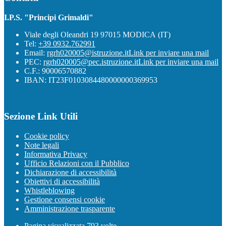
I.P.S. "Principi Grimaldi"
Viale degli Oleandri 19 97015 MODICA (IT)
Tel:
+39 0932.762991
Email:
rgrh020005@istruzione.it
Link per inviare una mail
PEC:
rgrh020005@pec.istruzione.it
Link per inviare una mail
C.F.: 90006570882
IBAN: IT23F0103084480000000369953
Sezione Link Utili
Cookie policy
Note legali
Informativa Privacy
Ufficio Relazioni con il Pubblico
Dichiarazione di accessibilità
Obiettivi di accessibilità
Whistleblowing
Gestione consensi cookie
Amministrazione trasparente
Pagina visualizzata
793
volte