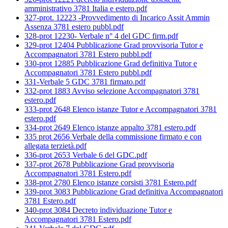
amministrativo 3781 Italia e estero.pdf
327-prot. 12223 -Provvedimento di Incarico Assit Ammin
Assenza 3781 estero pubbl.pdf
328-prot 12230- Verbale n° 4 del GDC firm.pdf
329-prot 12404 Pubblicazione Grad provvisoria Tutor e
Accompagnatori 3781 Estero pubbl.pdf
330-prot 12885 Pubblicazione Grad definitiva Tutor e
Accompagnatori 3781 Estero pubbl.pdf
331-Verbale 5 GDC 3781 firmato.pdf
332-prot 1883 Avviso selezione Accompagnatori 3781
estero.pdf
333-prot 2648 Elenco istanze Tutor e Accompagnatori 3781
estero.pdf
334-prot 2649 Elenco istanze appalto 3781 estero.pdf
335 prot 2656 Verbale della commissione firmato e con
allegata terzietà.pdf
336-prot 2653 Verbale 6 del GDC.pdf
337-prot 2678 Pubblicazione Grad provvisoria
Accompagnatori 3781 Estero.pdf
338-prot 2780 Elenco istanze corsisti 3781 Estero.pdf
339-prot 3083 Pubblicazione Grad definitiva Accompagnatori
3781 Estero.pdf
340-prot 3084 Decreto individuazione Tutor e
Accompagnatori 3781 Estero.pdf