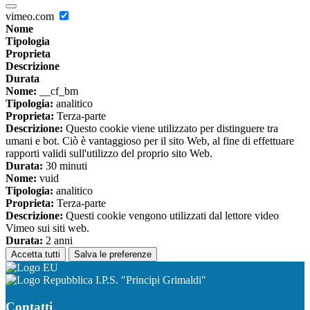
vimeo.com
Nome
Tipologia
Proprieta
Descrizione
Durata
Nome:
__cf_bm
Tipologia:
analitico
Proprieta:
Terza-parte
Descrizione:
Questo cookie viene utilizzato per distinguere tra
umani e bot. Ciò è vantaggioso per il sito Web, al fine di effettuare
rapporti validi sull'utilizzo del proprio sito Web.
Durata:
30 minuti
Nome:
vuid
Tipologia:
analitico
Proprieta:
Terza-parte
Descrizione:
Questi cookie vengono utilizzati dal lettore video
Vimeo sui siti web.
Durata:
2 anni
Accetta tutti
Salva le preferenze
I.P.S. "Principi Grimaldi"
Contatti