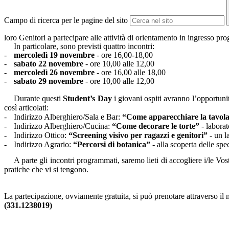
Campo di ricerca per le pagine del sito
loro Genitori a partecipare alle attività di orientamento in ingresso pr
In particolare, sono previsti quattro incontri:
-
mercoledì 19 novembre
- ore 16,00-18,00
-
sabato 22 novembre
- ore 10,00 alle 12,00
-
mercoledì 26
novembre
- ore 16,00 alle 18,00
-
sabato 29 novembre
- ore 10,00 alle 12,00
Durante questi
Student’s Day
i giovani ospiti avranno l’opportunità
così articolati:
-
Indirizzo Alberghiero/Sala e Bar:
“Come apparecchiare la tavola
-
Indirizzo Alberghiero/Cucina:
“Come decorare le torte”
- laborat
-
Indirizzo Ottico:
“Screening visivo per ragazzi e genitori”
- un l
-
Indirizzo Agrario:
“Percorsi di botanica”
- alla scoperta delle spec
A parte gli incontri programmati, saremo lieti di accogliere i/le Vostr
pratiche che vi si tengono.
La partecipazione, ovviamente gratuita, si può prenotare attraverso il 
(331.1238019)