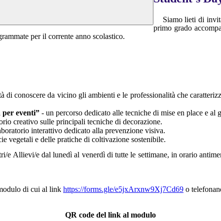
Siamo lieti di invi
primo grado accompag
ogrammate per il corrente anno scolastico.
 di conoscere da vicino gli ambienti e le professionalità che caratterizza
 per eventi”
- un percorso dedicato alle tecniche di mise en place e al g
orio creativo sulle principali tecniche di decorazione.
aboratorio interattivo dedicato alla prevenzione visiva.
ie vegetali e delle pratiche di coltivazione sostenibile.
i/e Allievi/e dal lunedì al venerdì di tutte le settimane, in orario antime
modulo di cui al link
https://forms.gle/e5jxArxnw9Xj7Cd69
o telefonan
QR code del link al modulo