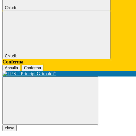
Chiudi
Chiudi
Conferma
Annulla
Conferma
close