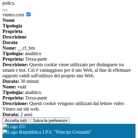
policy.
vimeo.com
Nome
Tipologia
Proprieta
Descrizione
Durata
Nome:
__cf_bm
Tipologia:
analitico
Proprieta:
Terza-parte
Descrizione:
Questo cookie viene utilizzato per distinguere tra
umani e bot. Ciò è vantaggioso per il sito Web, al fine di effettuare
rapporti validi sull'utilizzo del proprio sito Web.
Durata:
30 minuti
Nome:
vuid
Tipologia:
analitico
Proprieta:
Terza-parte
Descrizione:
Questi cookie vengono utilizzati dal lettore video
Vimeo sui siti web.
Durata:
2 anni
Accetta tutti
Salva le preferenze
I.P.S. "Principi Grimaldi"