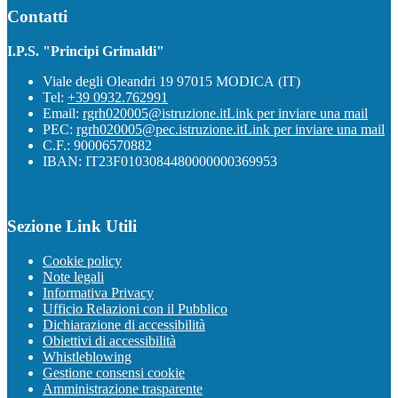
Contatti
I.P.S. "Principi Grimaldi"
Viale degli Oleandri 19 97015 MODICA (IT)
Tel:
+39 0932.762991
Email:
rgrh020005@istruzione.it
Link per inviare una mail
PEC:
rgrh020005@pec.istruzione.it
Link per inviare una mail
C.F.: 90006570882
IBAN: IT23F0103084480000000369953
Sezione Link Utili
Cookie policy
Note legali
Informativa Privacy
Ufficio Relazioni con il Pubblico
Dichiarazione di accessibilità
Obiettivi di accessibilità
Whistleblowing
Gestione consensi cookie
Amministrazione trasparente