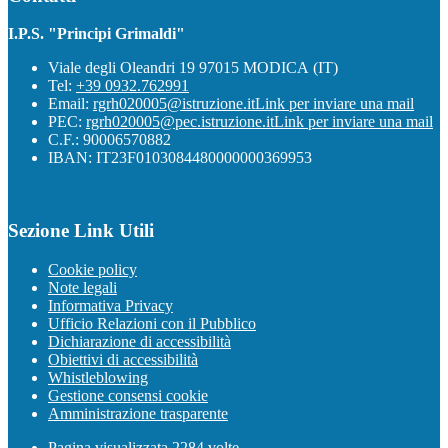
I.P.S. "Principi Grimaldi"
Viale degli Oleandri 19 97015 MODICA (IT)
Tel:
+39 0932.762991
Email:
rgrh020005@istruzione.it
Link per inviare una mail
PEC:
rgrh020005@pec.istruzione.it
Link per inviare una mail
C.F.: 90006570882
IBAN: IT23F0103084480000000369953
Sezione Link Utili
Cookie policy
Note legali
Informativa Privacy
Ufficio Relazioni con il Pubblico
Dichiarazione di accessibilità
Obiettivi di accessibilità
Whistleblowing
Gestione consensi cookie
Amministrazione trasparente
Pagina visualizzata
2284
volte