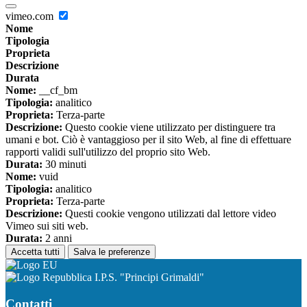
vimeo.com
Nome
Tipologia
Proprieta
Descrizione
Durata
Nome:
__cf_bm
Tipologia:
analitico
Proprieta:
Terza-parte
Descrizione:
Questo cookie viene utilizzato per distinguere tra
umani e bot. Ciò è vantaggioso per il sito Web, al fine di effettuare
rapporti validi sull'utilizzo del proprio sito Web.
Durata:
30 minuti
Nome:
vuid
Tipologia:
analitico
Proprieta:
Terza-parte
Descrizione:
Questi cookie vengono utilizzati dal lettore video
Vimeo sui siti web.
Durata:
2 anni
Accetta tutti
Salva le preferenze
I.P.S. "Principi Grimaldi"
Contatti