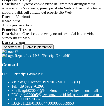
Descrizione:
Questo cookie viene utilizzato per distinguere tra
umani e bot. Ciò è vantaggioso per il sito Web, al fine di effettuare
rapporti validi sull'utilizzo del proprio sito Web.
Durata:
30 minuti
Nome:
vuid
Tipologia:
analitico
Proprieta:
Terza-parte
Descrizione:
Questi cookie vengono utilizzati dal lettore video
Vimeo sui siti web.
Durata:
2 anni
Accetta tutti
Salva le preferenze
I.P.S. "Principi Grimaldi"
Contatti
I.P.S. "Principi Grimaldi"
Viale degli Oleandri 19 97015 MODICA (IT)
Tel:
+39 0932.762991
Email:
rgrh020005@istruzione.it
Link per inviare una mail
PEC:
rgrh020005@pec.istruzione.it
Link per inviare una mail
C.F.: 90006570882
IBAN: IT23F0103084480000000369953