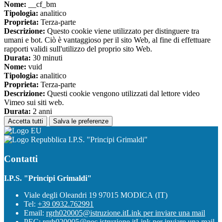
Nome:
__cf_bm
Tipologia:
analitico
Proprieta:
Terza-parte
Descrizione:
Questo cookie viene utilizzato per distinguere tra
umani e bot. Ciò è vantaggioso per il sito Web, al fine di effettuare
rapporti validi sull'utilizzo del proprio sito Web.
Durata:
30 minuti
Nome:
vuid
Tipologia:
analitico
Proprieta:
Terza-parte
Descrizione:
Questi cookie vengono utilizzati dal lettore video
Vimeo sui siti web.
Durata:
2 anni
Accetta tutti
Salva le preferenze
I.P.S. "Principi Grimaldi"
Contatti
I.P.S. "Principi Grimaldi"
Viale degli Oleandri 19 97015 MODICA (IT)
Tel:
+39 0932.762991
Email:
rgrh020005@istruzione.it
Link per inviare una mail
PEC:
rgrh020005@pec.istruzione.it
Link per inviare una mail