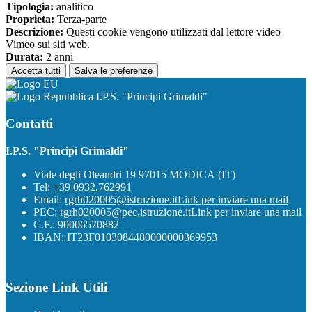
Tipologia:
analitico
Proprieta:
Terza-parte
Descrizione:
Questi cookie vengono utilizzati dal lettore video
Vimeo sui siti web.
Durata:
2 anni
Accetta tutti
Salva le preferenze
I.P.S. "Principi Grimaldi"
Contatti
I.P.S. "Principi Grimaldi"
Viale degli Oleandri 19 97015 MODICA (IT)
Tel:
+39 0932.762991
Email:
rgrh020005@istruzione.it
Link per inviare una mail
PEC:
rgrh020005@pec.istruzione.it
Link per inviare una mail
C.F.: 90006570882
IBAN: IT23F0103084480000000369953
Sezione Link Utili