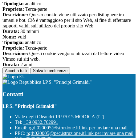
Tipologia:
analitico
Proprieta:
Terza-parte
Descrizione:
Questo cookie viene utilizzato per distinguere tra
umani e bot. Ciò è vantaggioso per il sito Web, al fine di effettuare
rapporti validi sull'utilizzo del proprio sito Web.
Durata:
30 minuti
Nome:
vuid
Tipologia:
analitico
Proprieta:
Terza-parte
Descrizione:
Questi cookie vengono utilizzati dal lettore video
Vimeo sui siti web.
Durata:
2 anni
Accetta tutti
Salva le preferenze
I.P.S. "Principi Grimaldi"
Contatti
I.P.S. "Principi Grimaldi"
Viale degli Oleandri 19 97015 MODICA (IT)
Tel:
+39 0932.762991
Email:
rgrh020005@istruzione.it
Link per inviare una mail
PEC:
rgrh020005@pec.istruzione.it
Link per inviare una mail