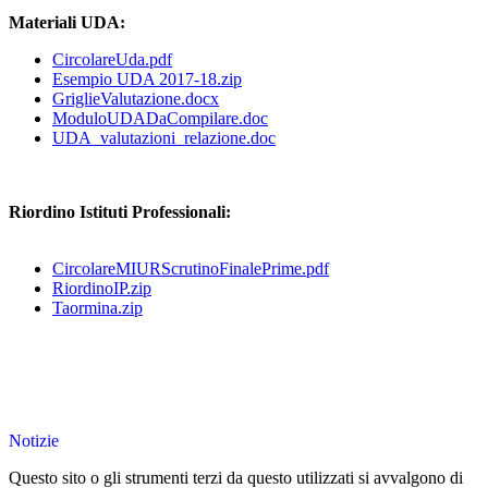
Materiali UDA:
CircolareUda.pdf
Esempio UDA 2017-18.zip
GriglieValutazione.docx
ModuloUDADaCompilare.doc
UDA_valutazioni_relazione.doc
Riordino Istituti Professionali:
CircolareMIURScrutinoFinalePrime.pdf
RiordinoIP.zip
Taormina.zip
Notizie
Questo sito o gli strumenti terzi da questo utilizzati si avvalgono di