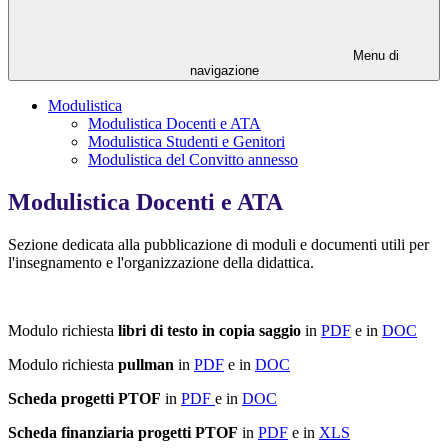
Menu di
navigazione
Modulistica
Modulistica Docenti e ATA
Modulistica Studenti e Genitori
Modulistica del Convitto annesso
Modulistica Docenti e ATA
Sezione dedicata alla pubblicazione di moduli e documenti utili per
l'insegnamento e l'organizzazione della didattica.
Modulo richiesta
libri di testo in copia saggio
in
PDF
e in
DOC
Modulo richiesta
pullman
in
PDF
e in
DOC
Scheda progetti PTOF
in
PDF
e in
DOC
Scheda finanziaria progetti PTOF
in
PDF
e in
XLS