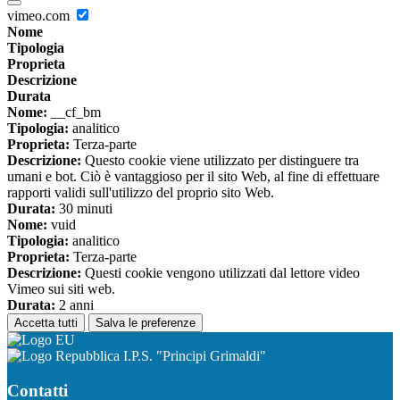
vimeo.com
Nome
Tipologia
Proprieta
Descrizione
Durata
Nome:
__cf_bm
Tipologia:
analitico
Proprieta:
Terza-parte
Descrizione:
Questo cookie viene utilizzato per distinguere tra
umani e bot. Ciò è vantaggioso per il sito Web, al fine di effettuare
rapporti validi sull'utilizzo del proprio sito Web.
Durata:
30 minuti
Nome:
vuid
Tipologia:
analitico
Proprieta:
Terza-parte
Descrizione:
Questi cookie vengono utilizzati dal lettore video
Vimeo sui siti web.
Durata:
2 anni
Accetta tutti
Salva le preferenze
I.P.S. "Principi Grimaldi"
Contatti