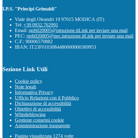
I.P.S. "Principi Grimaldi"
Viale degli Oleandri 19 97015 MODICA (IT)
Tel:
+39 0932.762991
Email:
rgrh020005@istruzione.it
Link per inviare una mail
PEC:
rgrh020005@pec.istruzione.it
Link per inviare una mail
C.F.: 90006570882
IBAN: IT23F0103084480000000369953
Sezione Link Utili
Cookie policy
Note legali
Informativa Privacy
Ufficio Relazioni con il Pubblico
Dichiarazione di accessibilità
Obiettivi di accessibilità
Whistleblowing
Gestione consensi cookie
Amministrazione trasparente
Pagina visualizzata
1274
volte