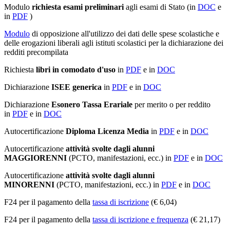
Modulo
richiesta esami preliminari
agli esami di Stato (in
DOC
e
in
PDF
)
Modulo
di opposizione all'utilizzo dei dati delle spese scolastiche e
delle erogazioni liberali agli istituti scolastici per la dichiarazione dei
redditi precompilata
Richiesta
libri in comodato d'uso
in
PDF
e in
DOC
Dichiarazione
ISEE generica
in
PDF
e in
DOC
Dichiarazione
Esonero Tassa Erariale
per merito o per reddito
in
PDF
e in
DOC
Autocertificazione
Diploma Licenza Media
in
PDF
e in
DOC
Autocertificazione
attività svolte dagli alunni
MAGGIORENNI
(PCTO, manifestazioni, ecc.) in
PDF
e in
DOC
Autocertificazione
attività svolte dagli alunni
MINORENNI
(PCTO, manifestazioni, ecc.) in
PDF
e in
DOC
F24 per il pagamento della
tassa di iscrizione
(€ 6,04)
F24 per il pagamento della
tassa di iscrizione e frequenza
(€ 21,17)