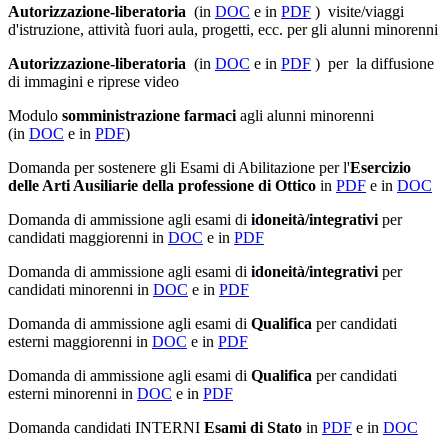
Autorizzazione-liberatoria
(in
DOC
e in
PDF
) visite/viaggi
d'istruzione, attività fuori aula, progetti, ecc. per gli alunni minorenni
Autorizzazione-liberatoria
(in
DOC
e in
PDF
) per la diffusione
di immagini e riprese video
Modulo
somministrazione farmaci
agli alunni minorenni
(in
DOC
e in
PDF
)
Domanda per sostenere gli Esami di Abilitazione per l'
Esercizio
delle Arti Ausiliarie della professione di Ottico
in
PDF
e in
DOC
Domanda di ammissione agli esami di
idoneità/integrativi
per
candidati maggiorenni in
DOC
e in
PDF
Domanda di ammissione agli esami di
idoneità/integrativi
per
candidati minorenni in
DOC
e in
PDF
Domanda di ammissione agli esami di
Qualifica
per candidati
esterni maggiorenni in
DOC
e in
PDF
Domanda di ammissione agli esami di
Qualifica
per candidati
esterni minorenni in
DOC
e in
PDF
Domanda candidati INTERNI
Esami di Stato
in
PDF
e in
DOC