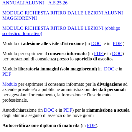
ANNUALI ALUNNI _ A.S.25.26
MODULO RICHIESTA RITIRO DALLE LEZIONI ALUNNI
MAGGIORENNI
MODULO RICHIESTA RITIRO DALLE LEZIONI (obbligo
scolastico_formativo)
Modulo di
adesione alle visite d'istruzione
(in
DOC
e in
PDF
)
Modulo per esprimere il
consenso informato
(in
PDF
e in
DOC
)
per prestazioni di consulenza presso lo
sportello di ascolto.
Modulo
liberatoria immagini (solo maggiorenni)
in
DOC
e in
PDF
.
Modulo
per esprimere il consenso informato per la
divulgazione
ad
aziende private e/o a pubbliche amministrazioni dei
dati personali
per agevolare l'orientamento, la formazione e l'inserimento
professionale.
Autodichiarazione (in
DOC
e in
PDF
) per la
riammissione a scuola
degli alunni a seguito di assenza oltre nove giorni
Autocertificazione diploma di maturità
(in
PDF
).