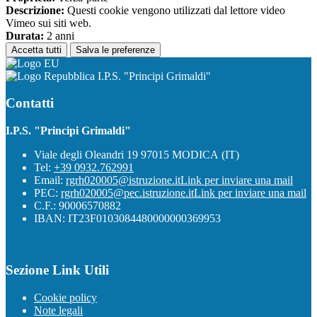
Descrizione:
Questi cookie vengono utilizzati dal lettore video
Vimeo sui siti web.
Durata:
2 anni
Accetta tutti
Salva le preferenze
I.P.S. "Principi Grimaldi"
Contatti
I.P.S. "Principi Grimaldi"
Viale degli Oleandri 19 97015 MODICA (IT)
Tel:
+39 0932.762991
Email:
rgrh020005@istruzione.it
Link per inviare una mail
PEC:
rgrh020005@pec.istruzione.it
Link per inviare una mail
C.F.: 90006570882
IBAN: IT23F0103084480000000369953
Sezione Link Utili
Cookie policy
Note legali